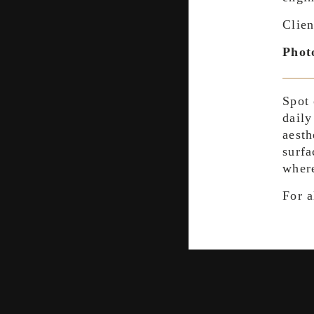
Clie
Phot
Spot 
daily
aesth
surfa
where
For a