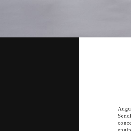
Augu
Send
conce
engin