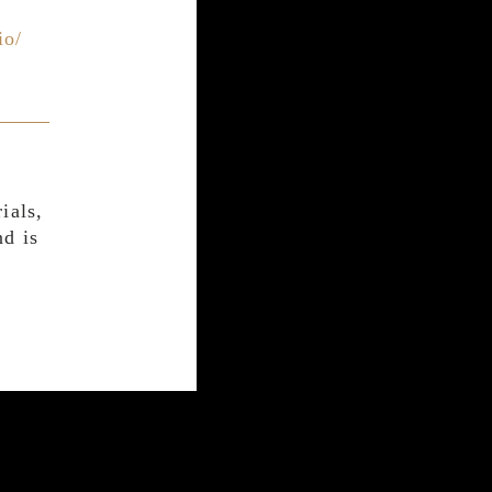
io/
ials,
nd is